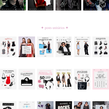
✦
posts unitários
✦