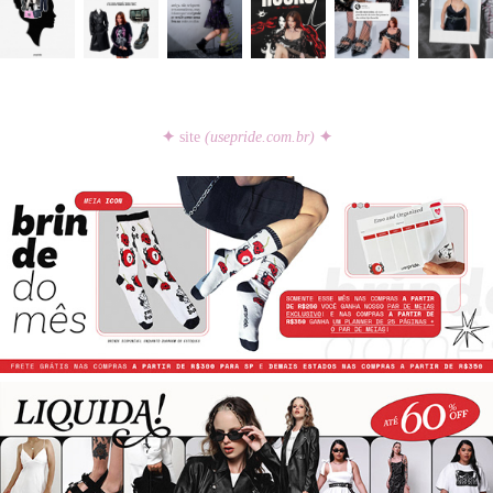
✦
site
(usepride.com.br)
✦