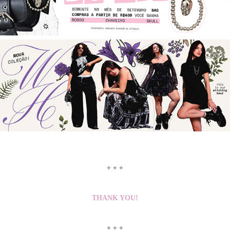
✦✦✦
THANK YOU!
✦✦✦