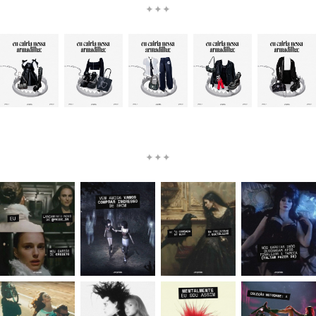
✦✦✦
✦✦✦