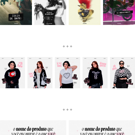
✦✦✦
✦✦✦