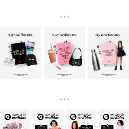
✦✦✦
✦✦✦