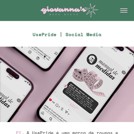
UsePride | Social Media
A UsePride é uma marca de roupas e
PT -